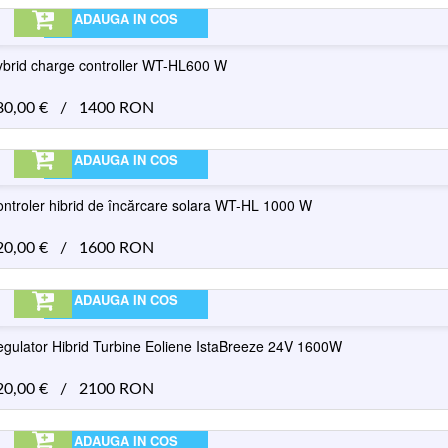
ADAUGA IN COS
brid charge controller WT-HL600 W
80,00
€
/
1400 RON
ADAUGA IN COS
ntroler hibrid de încărcare solara WT-HL 1000 W
20,00
€
/
1600 RON
ADAUGA IN COS
gulator Hibrid Turbine Eoliene IstaBreeze 24V 1600W
20,00
€
/
2100 RON
ADAUGA IN COS