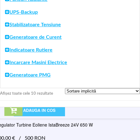
UPS-Backup
Stabilizatoare Tensiune
Generatoare de Curent
Indicatoare Rutiere
Incarcare Masini Electrice
Generatoare PMG
Afișez toate cele 10 rezultate
ADAUGA IN COS
gulator Turbine Eoliene IstaBreeze 24V 650 W
00,00
€
/
500 RON