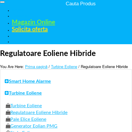
Acasa
Despre
Magazin Online
Solicita oferta
Referinte
Contact
Regulatoare Eoliene Hibride
You Are Here:
Prima pagină
/
Turbine Eoliene
/ Regulatoare Eoliene Hibride
Smart Home Alarme
Turbine Eoliene
Turbine Eoliene
Regulatoare Eoliene Hibride
Pale Elice Eoliene
Generator Eolian PMG