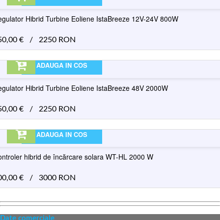
gulator Hibrid Turbine Eoliene IstaBreeze 12V-24V 800W
50,00
€
/
2250 RON
ADAUGA IN COS
gulator Hibrid Turbine Eoliene IstaBreeze 48V 2000W
50,00
€
/
2250 RON
ADAUGA IN COS
ntroler hibrid de încărcare solara WT-HL 2000 W
00,00
€
/
3000 RON
Date comerciale