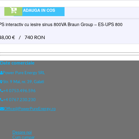
ADAUGA IN COS
S interactiv cu iesire sinus 800VA Braun Group – ES-UPS 800
48,00
€
/
740 RON
Date comerciale
Power Pure Energy SRL
Str. 9 Mai, nr. 39, Galati
+4 0753.496.596
+4 0767.230.230
Office@PowerPureEnergy.ro
Despre noi
Cum cumpar