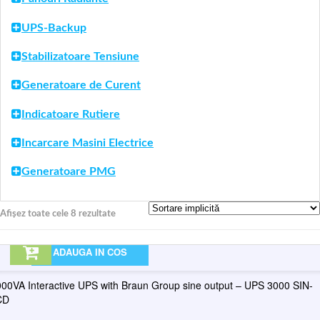
UPS-Backup
Stabilizatoare Tensiune
Generatoare de Curent
Indicatoare Rutiere
Incarcare Masini Electrice
Generatoare PMG
Afișez toate cele 8 rezultate
ADAUGA IN COS
00VA Interactive UPS with Braun Group sine output – UPS 3000 SIN-
CD