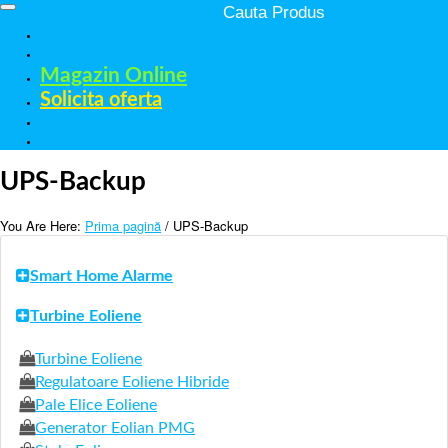
Acasa
Despre
Magazin Online
Solicita oferta
Referinte
Contact
UPS-Backup
You Are Here:
Prima pagină
/ UPS-Backup
Smart Home Alarme
Turbine Eoliene
Turbine Eoliene
Regulatoare Eoliene Hibride
Pale Elice Eoliene
Generator Eolian PMG