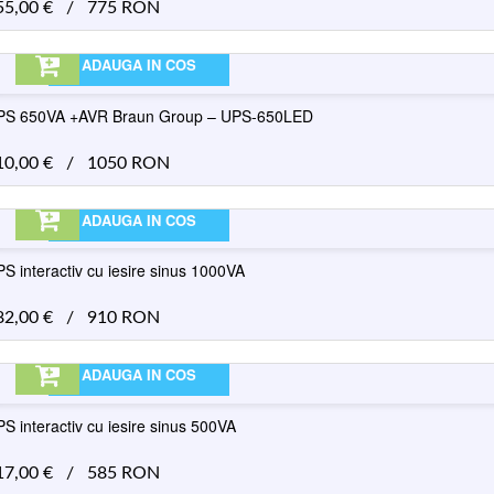
55,00
€
/
775 RON
ADAUGA IN COS
PS 650VA +AVR Braun Group – UPS-650LED
10,00
€
/
1050 RON
ADAUGA IN COS
S interactiv cu iesire sinus 1000VA
82,00
€
/
910 RON
ADAUGA IN COS
S interactiv cu iesire sinus 500VA
17,00
€
/
585 RON