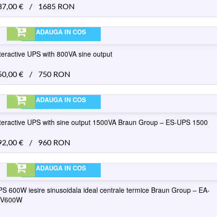
37,00
€
/
1685 RON
ADAUGA IN COS
teractive UPS with 800VA sine output
50,00
€
/
750 RON
ADAUGA IN COS
teractive UPS with sine output 1500VA Braun Group – ES-UPS 1500
92,00
€
/
960 RON
ADAUGA IN COS
S 600W iesire sinusoidala ideal centrale termice Braun Group – EA-
NV600W