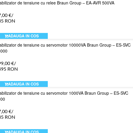
abilizator de tensiune cu relee Braun Group – EA-AVR 500VA
7,00
€
/
35 RON
ADAUGA IN COS
abilizator de tensiune cu servomotor 10000VA Braun Group – ES-SVC
0000
99,00
€
/
495 RON
ADAUGA IN COS
abilizator de tensiune cu servomotor 1000VA Braun Group – ES-SVC
000
7,00
€
/
35 RON
ADAUGA IN COS