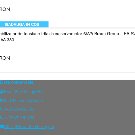
 RON
ADAUGA IN COS
abilizator de tensiune trifazic cu servomotor 6kVA Braun Group – EA-S
KVA 380
 RON
Date comerciale
Power Pure Energy SRL
Str. 9 Mai, nr. 39, Galati
+4 0753.496.596
+4 0767.230.230
Office@PowerPureEnergy.ro