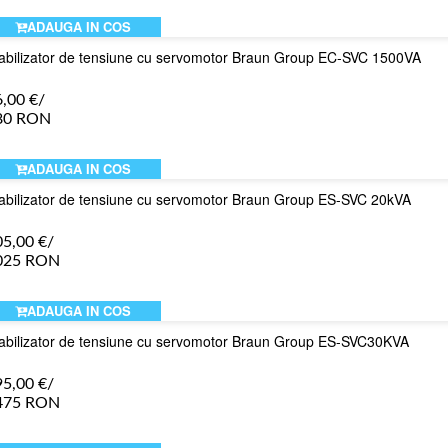
ADAUGA IN COS
abilizator de tensiune cu servomotor Braun Group EC-SVC 1500VA
6,00
€
/
80 RON
ADAUGA IN COS
abilizator de tensiune cu servomotor Braun Group ES-SVC 20kVA
05,00
€
/
025 RON
ADAUGA IN COS
abilizator de tensiune cu servomotor Braun Group ES-SVC30KVA
95,00
€
/
475 RON