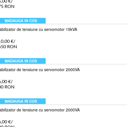
5,00
€
/
75 RON
ADAUGA IN COS
abilizator de tensiune cu servomotor 15kVA
10,00
€
/
550 RON
ADAUGA IN COS
abilizator de tensiune cu servomotor 2000VA
6,00
€
/
80 RON
ADAUGA IN COS
abilizator de tensiune cu servomotor 2000VA
6,00
€
/