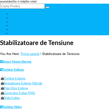
acumulatorilor si stalpilor solari
Acasa
Despre
Magazin Online
Solicita oferta
Referinte
Contact
Stabilizatoare de Tensiune
You Are Here:
Prima pagină
/ Stabilizatoare de Tensiune
Smart Home Alarme
Turbine Eoliene
Turbine Eoliene
Regulatoare Eoliene Hibride
Pale Elice Eoliene
Generator Eolian PMG
Stalp Eolian
Turbine Hidro