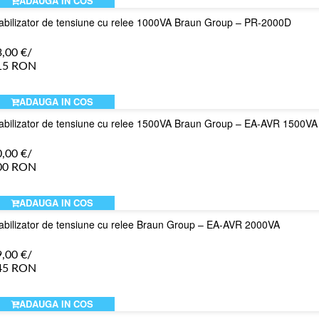
ADAUGA IN COS
abilizator de tensiune cu relee 1000VA Braun Group – PR-2000D
3,00
€
/
15 RON
ADAUGA IN COS
abilizator de tensiune cu relee 1500VA Braun Group – EA-AVR 1500VA
0,00
€
/
00 RON
ADAUGA IN COS
abilizator de tensiune cu relee Braun Group – EA-AVR 2000VA
9,00
€
/
45 RON
ADAUGA IN COS