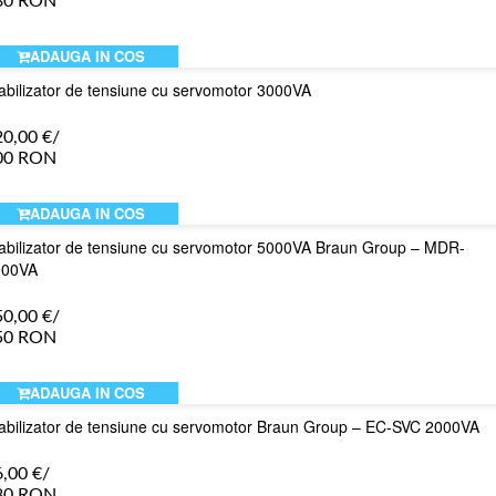
80 RON
ADAUGA IN COS
abilizator de tensiune cu servomotor 3000VA
20,00
€
/
00 RON
ADAUGA IN COS
abilizator de tensiune cu servomotor 5000VA Braun Group – MDR-
000VA
50,00
€
/
50 RON
ADAUGA IN COS
abilizator de tensiune cu servomotor Braun Group – EC-SVC 2000VA
6,00
€
/
80 RON