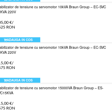
abilizator de tensiune cu servomotor 10kVA Braun Group – EC-SVC
0KVA 220V
05,00
€
/
525 RON
ADAUGA IN COS
abilizator de tensiune cu servomotor 10kVA Braun Group – EC-SVC
0KVA 220V
15,00
€
/
575 RON
ADAUGA IN COS
abilizator de tensiune cu servomotor 15000VA Braun Group – ES-
VC15KVA
15,00
€
/
575 RON