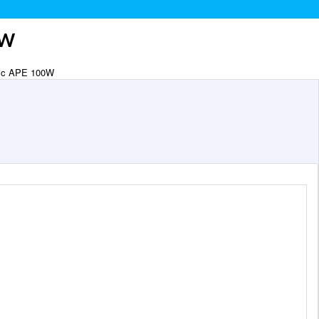
0W
taic APE 100W