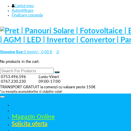
Contul meu
Autentificare
Finalizare comanda
Shopping Bag
0 item(s) -
0,00
€
0
No products in the cart.
0753.496.596
Luniu-Vineri
0767.230.230
09:00-17:00
TRANSPORT GRATUIT la comenzi cu valoare peste 150€
*cu exceptia acumulatorilor si stalpilor solari
Acasa
Despre
Magazin Online
Solicita oferta
Referinte