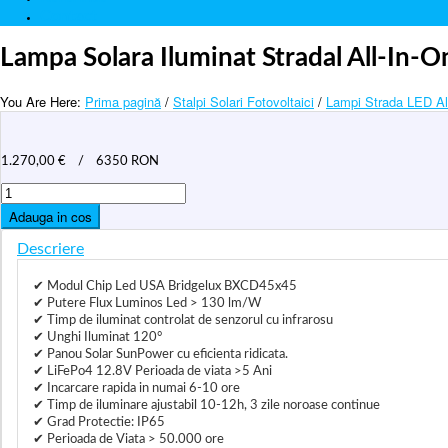
Contact
Lampa Solara Iluminat Stradal All-In-
You Are Here:
Prima pagină
/
Stalpi Solari Fotovoltaici
/
Lampi Strada LED Al
1.270,00
€
/
6350 RON
Cantitate
Lampa
Adauga in cos
Solara
Iluminat
Descriere
Stradal
All-
In-
✔ Modul Chip Led USA Bridgelux BXCD45x45
One
✔ Putere Flux Luminos Led > 130 lm/W
cu
✔ Timp de iluminat controlat de senzorul cu infrarosu
Panou
✔ Unghi Iluminat 120°
Solar
✔ Panou Solar SunPower cu eficienta ridicata.
Fotovoltaic
✔ LiFePo4 12.8V Perioada de viata >5 Ani
APE
✔ Incarcare rapida in numai 6-10 ore
100W
✔ Timp de iluminare ajustabil 10-12h, 3 zile noroase continue
✔ Grad Protectie: IP65
✔ Perioada de Viata > 50.000 ore