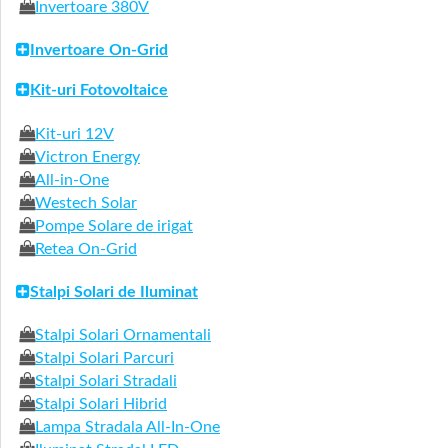
Invertoare 380V
Invertoare On-Grid
Kit-uri Fotovoltaice
Kit-uri 12V
Victron Energy
All-in-One
Westech Solar
Pompe Solare de irigat
Retea On-Grid
Stalpi Solari de Iluminat
Stalpi Solari Ornamentali
Stalpi Solari Parcuri
Stalpi Solari Stradali
Stalpi Solari Hibrid
Lampa Stradala All-In-One