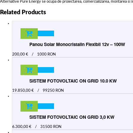
Alternative Pure Energy se ocupa de proiectarea, comercializarea, montarea si intre
Related Products
Adauga in cos
Panou Solar Monocristalin Flexibil 12v – 100W
200,00
€
/
1000 RON
Adauga in cos
SISTEM FOTOVOLTAIC ON GRID 10.0 KW
19.850,00
€
/
99250 RON
Adauga in cos
SISTEM FOTOVOLTAIC ON GRID 3,0 KW
6.300,00
€
/
31500 RON