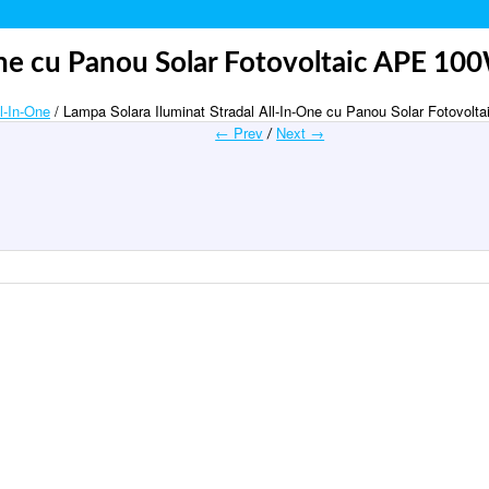
One cu Panou Solar Fotovoltaic APE 10
l-In-One
/ Lampa Solara Iluminat Stradal All-In-One cu Panou Solar Fotovol
← Prev
Next →
/