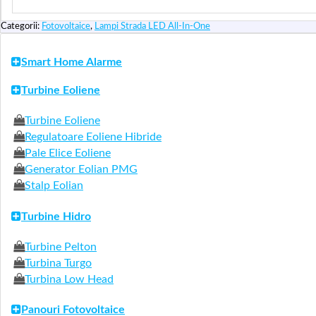
Categorii:
Fotovoltaice
,
Lampi Strada LED All-In-One
Smart Home Alarme
Turbine Eoliene
Turbine Eoliene
Regulatoare Eoliene Hibride
Pale Elice Eoliene
Generator Eolian PMG
Stalp Eolian
Turbine Hidro
Turbine Pelton
Turbina Turgo
Turbina Low Head
Panouri Fotovoltaice