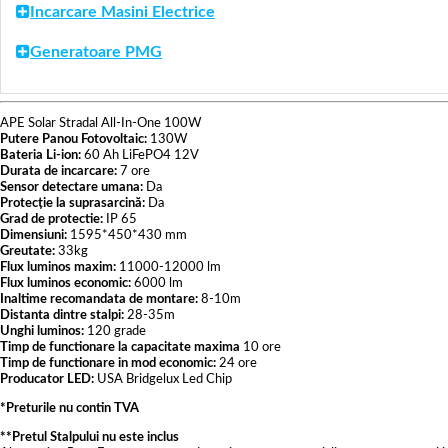
Incarcare Masini Electrice
Generatoare PMG
APE Solar Stradal All-In-One 100W
Putere Panou Fotovoltaic:
130W
Bateria Li-ion:
60 Ah LiFePO4 12V
Durata de incarcare:
7 ore
Sensor detectare umana:
Da
Protecție la suprasarcină:
Da
Grad de protectie:
IP 65
Dimensiuni:
1595*450*430 mm
Greutate:
33kg
Flux luminos maxim:
11000-12000 lm
Flux luminos economic:
6000 lm
Inaltime recomandata de montare:
8-10m
Distanta dintre stalpi:
28-35m
Unghi luminos:
120 grade
Timp de functionare la capacitate maxima
10 ore
Timp de functionare in mod economic:
24 ore
Producator LED:
USA Bridgelux Led Chip
*Preturile nu contin TVA
**Pretul Stalpului nu este inclus