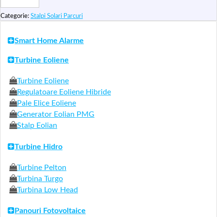
Solari
Iluminare
Categorie:
Stalpi Solari Parcuri
Stradala
cu
Panouri
Smart Home Alarme
Fotovoltaice
Monocristaline
APE05
Turbine Eoliene
50W
Turbine Eoliene
Regulatoare Eoliene Hibride
Pale Elice Eoliene
Generator Eolian PMG
Stalp Eolian
Turbine Hidro
Turbine Pelton
Turbina Turgo
Turbina Low Head
Panouri Fotovoltaice