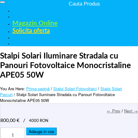
Acasa
Despre
Magazin Online
Solicita oferta
Referinte
Contact
Stalpi Solari Iluminare Stradala cu
Panouri Fotovoltaice Monocristaline
APE05 50W
You Are Here:
Prima pagină
/
Stalpi Solari Fotovoltaici
/
Stalpi Solari
Parcuri
/ Stalpi Solari Iluminare Stradala cu Panouri Fotovoltaice
Monocristaline APE05 50W
← Prev
Next →
/
800,00
€
/
4000 RON
Cantitate
Adauga in cos
Stalpi