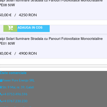
alpi Solari Iluminare Stradala cu Panouri Fotovoltaice Monocristaline
PE08 50W
50,00
€
/
4250 RON
ADAUGA IN COS
alpi Solari Iluminare Stradala cu Panouri Fotovoltaice Monocristaline
PE01 80W
80,00
€
/
4900 RON
Date comerciale
Power Pure Energy SRL
Str. 9 Mai, nr. 39, Galati
+4 0753.496.596
+4 0767.230.230