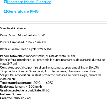
Incarcare Masini Electrice
Generatoare PMG
Specificatii tehnice
Panou Solar : MonoCristalin 50W
Putere LampaLed : 12w / 1440lm
Baterie Solarã : Deep Cycle 12V 60AH
Panoul fotovoltaic
: monocristalin, durata de viata 20 ani
Baterie fara intretinere , cu protectie la supraincarcare si descarcare, durata de
viata 3-7 ani
Controler:
special cu pornire si oprire automata, programabil intre 1h-13h
Timp de functionare
: 8 ore pe zi, 1-3 zile noroase/ploioase consecutive
Stalp
: Otel acoperit cu un strat protector, culoarea se poate alege, durata de
viata 20 ani
Temperaturi suportate
: -20°C ~ +60°C
Rezistenta la vant
: < 100km/h
Grad de protectie la umiditate
: IP 65
Inatime
: 3.5 metri
Garantie Panouri
: 2 ani