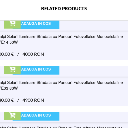
RELATED PRODUCTS
ADAUGA IN COS
alpi Solari Iluminare Stradala cu Panouri Fotovoltaice Monocristaline
PE14 50W
00,00
€
/
4000 RON
ADAUGA IN COS
alpi Solari Iluminare Stradala cu Panouri Fotovoltaice Monocristaline
PE03 80W
80,00
€
/
4900 RON
ADAUGA IN COS