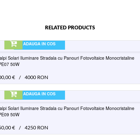
RELATED PRODUCTS
ADAUGA IN COS
alpi Solari Iluminare Stradala cu Panouri Fotovoltaice Monocristaline
PE07 50W
00,00
€
/
4000 RON
ADAUGA IN COS
alpi Solari Iluminare Stradala cu Panouri Fotovoltaice Monocristaline
PE09 50W
50,00
€
/
4250 RON