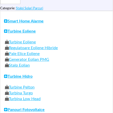
Solari
Iluminare
Categorie:
Stalpi Solari Parcuri
Stradala
cu
Panouri
Smart Home Alarme
Fotovoltaice
Monocristaline
APE07
Turbine Eoliene
80W
Turbine Eoliene
Regulatoare Eoliene Hibride
Pale Elice Eoliene
Generator Eolian PMG
Stalp Eolian
Turbine Hidro
Turbine Pelton
Turbina Turgo
Turbina Low Head
Panouri Fotovoltaice