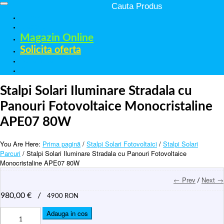
Acasa
Despre
Magazin Online
Solicita oferta
Referinte
Contact
Stalpi Solari Iluminare Stradala cu
Panouri Fotovoltaice Monocristaline
APE07 80W
You Are Here:
Prima pagină
/
Stalpi Solari Fotovoltaici
/
Stalpi Solari
Parcuri
/ Stalpi Solari Iluminare Stradala cu Panouri Fotovoltaice
Monocristaline APE07 80W
← Prev
Next →
/
980,00
€
/
4900 RON
Cantitate
Adauga in cos
Stalpi