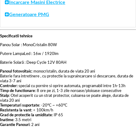
Incarcare Masini Electrice
Generatoare PMG
Specificatii tehnice
Panou Solar : MonoCristalin 80W
Putere LampaLed : 16w / 1920lm
Baterie Solarã : Deep Cycle 12V 80AH
Panoul fotovoltaic
: monocristalin, durata de viata 20 ani
Baterie fara intretinere , cu protectie la supraincarcare si descarcare, durata de
viata 3-7 ani
Controler:
special cu pornire si oprire automata, programabil intre 1h-13h
Timp de functionare
: 8 ore pe zi, 1-3 zile noroase/ploioase consecutive
Stalp
: Otel acoperit cu un strat protector, culoarea se poate alege, durata de
viata 20 ani
Temperaturi suportate
: -20°C ~ +60°C
Rezistenta la vant
: < 100km/h
Grad de protectie la umiditate
: IP 65
Inatime
: 3.5 metri
Garantie Panouri
: 2 ani