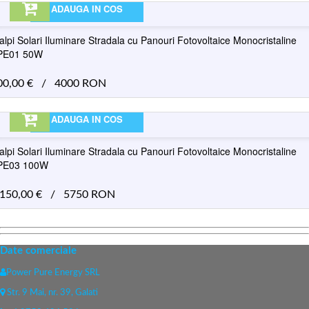
ADAUGA IN COS
alpi Solari Iluminare Stradala cu Panouri Fotovoltaice Monocristaline
PE01 50W
00,00
€
/
4000 RON
ADAUGA IN COS
alpi Solari Iluminare Stradala cu Panouri Fotovoltaice Monocristaline
PE03 100W
.150,00
€
/
5750 RON
Date comerciale
Power Pure Energy SRL
Str. 9 Mai, nr. 39, Galati