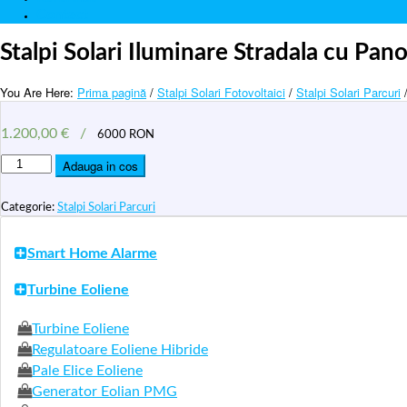
Contact
Stalpi Solari Iluminare Stradala cu P
You Are Here:
Prima pagină
/
Stalpi Solari Fotovoltaici
/
Stalpi Solari Parcuri
/
1.200,00
€
/
6000 RON
Cantitate
Adauga in cos
Stalpi
Solari
Iluminare
Categorie:
Stalpi Solari Parcuri
Stradala
cu
Panouri
Smart Home Alarme
Fotovoltaice
Monocristaline
Turbine Eoliene
APE10
100W
Turbine Eoliene
Regulatoare Eoliene Hibride
Pale Elice Eoliene
Generator Eolian PMG