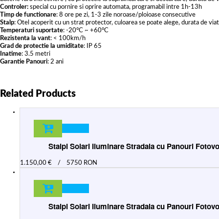
Controler:
special cu pornire si oprire automata, programabil intre 1h-13h
Timp de functionare
: 8 ore pe zi, 1-3 zile noroase/ploioase consecutive
Stalp
: Otel acoperit cu un strat protector, culoarea se poate alege, durata de via
Temperaturi suportate
: -20°C ~ +60°C
Rezistenta la vant
: < 100km/h
Grad de protectie la umiditate
: IP 65
Inatime
: 3.5 metri
Garantie Panouri
: 2 ani
Related Products
Adauga in cos
Stalpi Solari Iluminare Stradala cu Panouri Foto
1.150,00
€
/
5750 RON
Adauga in cos
Stalpi Solari Iluminare Stradala cu Panouri Foto