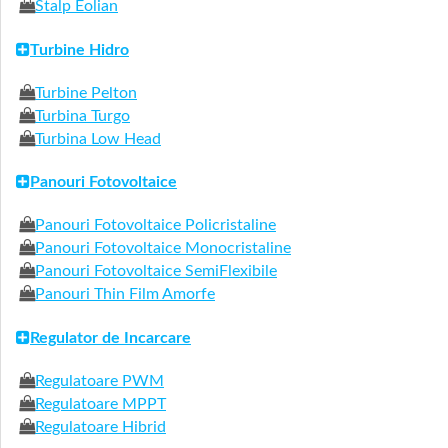
Stalp Eolian
Turbine Hidro
Turbine Pelton
Turbina Turgo
Turbina Low Head
Panouri Fotovoltaice
Panouri Fotovoltaice Policristaline
Panouri Fotovoltaice Monocristaline
Panouri Fotovoltaice SemiFlexibile
Panouri Thin Film Amorfe
Regulator de Incarcare
Regulatoare PWM
Regulatoare MPPT
Regulatoare Hibrid