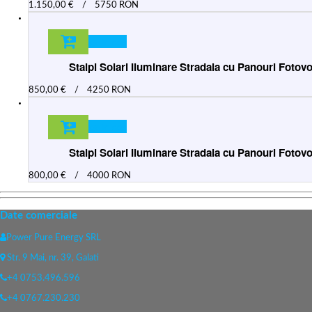
1.150,00
€
/
5750 RON
Adauga in cos
Stalpi Solari Iluminare Stradala cu Panouri Foto
850,00
€
/
4250 RON
Adauga in cos
Stalpi Solari Iluminare Stradala cu Panouri Foto
800,00
€
/
4000 RON
Date comerciale
Power Pure Energy SRL
Str. 9 Mai, nr. 39, Galati
+4 0753.496.596
+4 0767.230.230