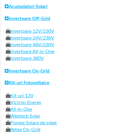
Acumulatori Solari
Invertoare Off-Grid
Invertoare 12V/230V
Invertoare 24V/230V
Invertoare 48V/230V
Invertoare All-in-One
Invertoare 380V
Invertoare On-Grid
Kit-uri Fotovoltaice
Kit-uri 12V
Victron Energy
All-in-One
Westech Solar
Pompe Solare de irigat
Retea On-Grid